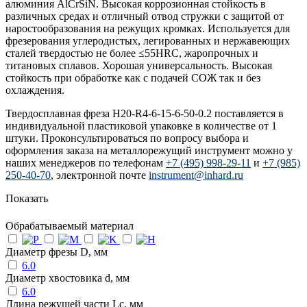
алюминия AlCrSiN. Высокая коррозионная стойкость в
различных средах и отличный отвод стружки с защитой от
наростообразования на режущих кромках. Используется для
фрезерования углеродистых, легированных и нержавеющих
сталей твердостью не более ≤55HRC, жаропрочных и
титановых сплавов. Хорошая универсальность. Высокая
стойкость при обработке как с подачей СОЖ так и без
охлаждения.
Твердосплавная фреза H20-R4-6-15-6-50-0.2 поставляется в
индивидуальной пластиковой упаковке в количестве от 1
штуки. Проконсультироваться по вопросу выбора и
оформления заказа на металлорежущий инструмент можно у
наших менеджеров по телефонам
+7 (495) 998-29-11
и
+7 (985)
250-40-70
, электронной почте
instrument@inhard.ru
Показать
Обрабатываемый материал
Диаметр фрезы D, мм
6.0
Диаметр хвостовика d, мм
6.0
Длина режущей части Lc, мм