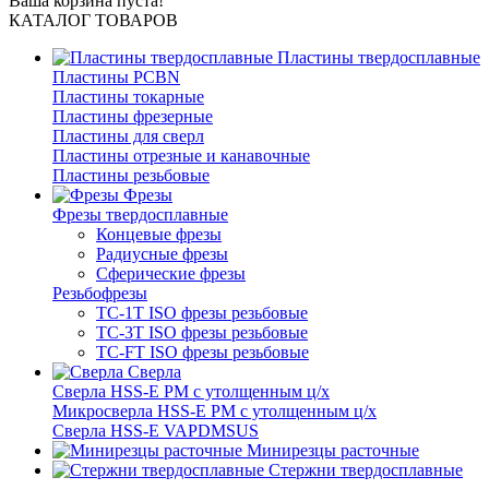
Ваша корзина пуста!
КАТАЛОГ ТОВАРОВ
Пластины твердосплавные
Пластины PCBN
Пластины токарные
Пластины фрезерные
Пластины для сверл
Пластины отрезные и канавочные
Пластины резьбовые
Фрезы
Фрезы твердосплавные
Концевые фрезы
Радиусные фрезы
Сферические фрезы
Резьбофрезы
TC-1T ISO фрезы резьбовые
TC-3T ISO фрезы резьбовые
TC-FT ISO фрезы резьбовые
Сверла
Cверла HSS-E PM c утолщенным ц/х
Микросверла HSS-E PM c утолщенным ц/х
Сверла HSS-E VAPDMSUS
Минирезцы расточные
Cтержни твердосплавные