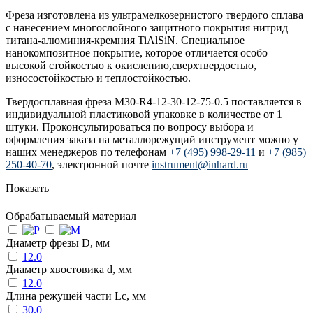
Фреза изготовлена из ультрамелкозернистого твердого сплава
с нанесением многослойного защитного покрытия нитрид
титана-алюминия-кремния TiAlSiN. Специальное
нанокомпозитное покрытие, которое отличается особо
высокой стойкостью к окислению,сверхтвердостью,
износостойкостью и теплостойкостью.
Твердосплавная фреза M30-R4-12-30-12-75-0.5 поставляется в
индивидуальной пластиковой упаковке в количестве от 1
штуки. Проконсультироваться по вопросу выбора и
оформления заказа на металлорежущий инструмент можно у
наших менеджеров по телефонам
+7 (495) 998-29-11
и
+7 (985)
250-40-70
, электронной почте
instrument@inhard.ru
Показать
Обрабатываемый материал
Диаметр фрезы D, мм
12.0
Диаметр хвостовика d, мм
12.0
Длина режущей части Lc, мм
30.0