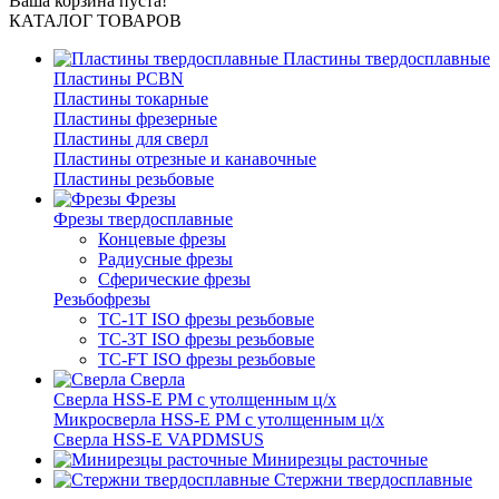
Ваша корзина пуста!
КАТАЛОГ ТОВАРОВ
Пластины твердосплавные
Пластины PCBN
Пластины токарные
Пластины фрезерные
Пластины для сверл
Пластины отрезные и канавочные
Пластины резьбовые
Фрезы
Фрезы твердосплавные
Концевые фрезы
Радиусные фрезы
Сферические фрезы
Резьбофрезы
TC-1T ISO фрезы резьбовые
TC-3T ISO фрезы резьбовые
TC-FT ISO фрезы резьбовые
Сверла
Cверла HSS-E PM c утолщенным ц/х
Микросверла HSS-E PM c утолщенным ц/х
Сверла HSS-E VAPDMSUS
Минирезцы расточные
Cтержни твердосплавные