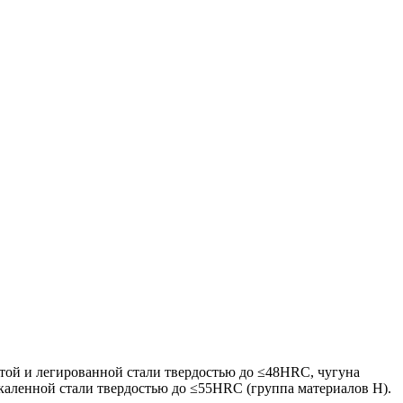
стой и легированной стали твердостью до ≤48HRC, чугуна
акаленной стали твердостью до ≤55HRC (группа материалов H).