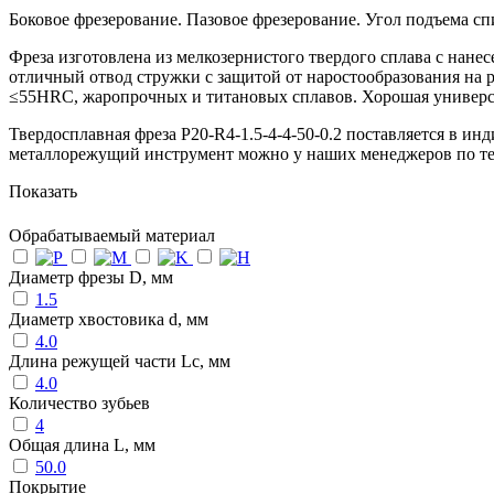
Боковое фрезерование. Пазовое фрезерование. Угол подъема с
Фреза изготовлена из мелкозернистого твердого сплава с нан
отличный отвод стружки с защитой от наростообразования на 
≤55HRC, жаропрочных и титановых сплавов. Хорошая универсал
Твердосплавная фреза P20-R4-1.5-4-4-50-0.2 поставляется в ин
металлорежущий инструмент можно у наших менеджеров по т
Показать
Обрабатываемый материал
Диаметр фрезы D, мм
1.5
Диаметр хвостовика d, мм
4.0
Длина режущей части Lc, мм
4.0
Количество зубьев
4
Общая длина L, мм
50.0
Покрытие