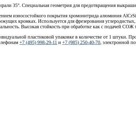
пирали 35°. Специальная геометрия для предотвращения выкраш
есением износостойкого покрытия хромонитрида алюминия AlCrSi
режущих кромках. Используется для фрезерования углеродистых
ьность. Высокая стойкость при обработке как с подачей СОЖ т
дивидуальной пластиковой упаковке в количестве от 1 штуки. Пр
елефонам
+7 (495) 998-29-11
и
+7 (985) 250-40-70
, электронной п