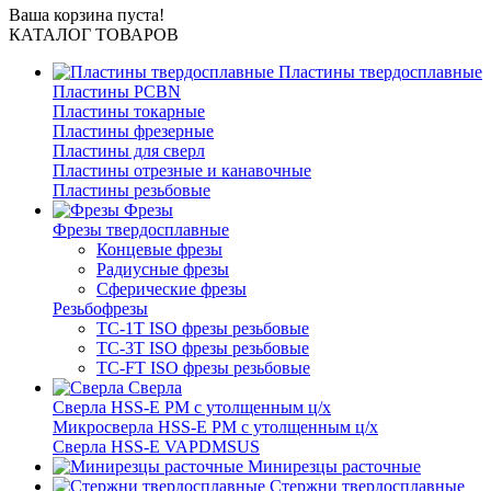
Ваша корзина пуста!
КАТАЛОГ ТОВАРОВ
Пластины твердосплавные
Пластины PCBN
Пластины токарные
Пластины фрезерные
Пластины для сверл
Пластины отрезные и канавочные
Пластины резьбовые
Фрезы
Фрезы твердосплавные
Концевые фрезы
Радиусные фрезы
Сферические фрезы
Резьбофрезы
TC-1T ISO фрезы резьбовые
TC-3T ISO фрезы резьбовые
TC-FT ISO фрезы резьбовые
Сверла
Cверла HSS-E PM c утолщенным ц/х
Микросверла HSS-E PM c утолщенным ц/х
Сверла HSS-E VAPDMSUS
Минирезцы расточные
Cтержни твердосплавные