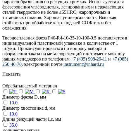
наростообразования на режущих кромках. Используется для
фрезерования углеродистых, легированных и нержавеющих
сталей твердостью не более ≤55HRC, жаропрочных и
титановых сплавов. Хорошая универсальность. Высокая
стойкость при обработке как с подачей СОЖ так и без
охлаждения.
Твердосплавная фреза P40-R4-10-35-10-100-0.5 поставляется в
индивидуальной пластиковой упаковке в количестве от 1
штуки. Проконсультироваться по вопросу выбора и
оформления заказа на металлорежущий инструмент можно у
наших менеджеров по телефонам
+7 (495) 998-29-11
и
+7 (985)
250-40-70
, электронной почте
instrument@inhard.ru
Показать
Обрабатываемый материал
Диаметр фрезы D, мм
10.0
Диаметр хвостовика d, мм
10.0
Длина режущей части Lc, мм
35.0
Количество зубьев