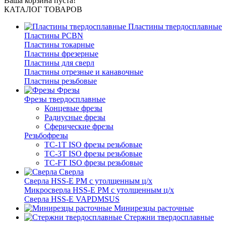
Ваша корзина пуста!
КАТАЛОГ ТОВАРОВ
Пластины твердосплавные
Пластины PCBN
Пластины токарные
Пластины фрезерные
Пластины для сверл
Пластины отрезные и канавочные
Пластины резьбовые
Фрезы
Фрезы твердосплавные
Концевые фрезы
Радиусные фрезы
Сферические фрезы
Резьбофрезы
TC-1T ISO фрезы резьбовые
TC-3T ISO фрезы резьбовые
TC-FT ISO фрезы резьбовые
Сверла
Cверла HSS-E PM c утолщенным ц/х
Микросверла HSS-E PM c утолщенным ц/х
Сверла HSS-E VAPDMSUS
Минирезцы расточные
Cтержни твердосплавные