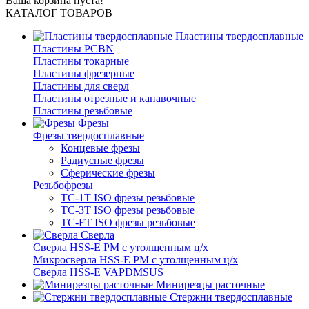
Ваша корзина пуста!
КАТАЛОГ ТОВАРОВ
Пластины твердосплавные
Пластины PCBN
Пластины токарные
Пластины фрезерные
Пластины для сверл
Пластины отрезные и канавочные
Пластины резьбовые
Фрезы
Фрезы твердосплавные
Концевые фрезы
Радиусные фрезы
Сферические фрезы
Резьбофрезы
TC-1T ISO фрезы резьбовые
TC-3T ISO фрезы резьбовые
TC-FT ISO фрезы резьбовые
Сверла
Cверла HSS-E PM c утолщенным ц/х
Микросверла HSS-E PM c утолщенным ц/х
Сверла HSS-E VAPDMSUS
Минирезцы расточные
Cтержни твердосплавные