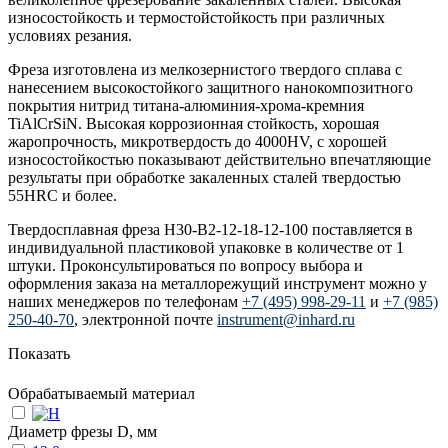
износостойкость и термостойстойкость при различных
условиях резания.
Фреза изготовлена из мелкозернистого твердого сплава с
нанесением высокостойкого защитного нанокомпозитного
покрытия нитрид титана-алюминия-хрома-кремния
TiAlCrSiN. Высокая коррозионная стойкость, хорошая
жаропрочность, микротвердость до 4000HV, с хорошей
износостойкостью показывают действительно впечатляющие
результаты при обработке закаленных сталей твердостью
55HRC и более.
Твердосплавная фреза H30-B2-12-18-12-100 поставляется в
индивидуальной пластиковой упаковке в количестве от 1
штуки. Проконсультироваться по вопросу выбора и
оформления заказа на металлорежущий инструмент можно у
наших менеджеров по телефонам
+7 (495) 998-29-11
и
+7 (985)
250-40-70
, электронной почте
instrument@inhard.ru
Показать
Обрабатываемый материал
Диаметр фрезы D, мм