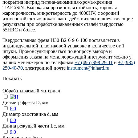
покрытия нитрид титана-алюминия-хрома-кремния
TiAlCrSiN. Высокая коррозионная стойкость, хорошая
жаропрочность, микротвердость до 4000HV, с хорошей
износостойкостью показывают действительно впечатляющие
результаты при обработке закаленных сталей твердостью
55HRC и более.
Твердосплавная фреза H30-B2-6-9-6-100 поставляется в
индивидуальной пластиковой упаковке в количестве от 1
штуки. Проконсультироваться по вопросу выбора и
оформления заказа на металлорежущий инструмент можно у
наших менеджеров по телефонам
+7 (495) 998-29-11
и
+7 (985)
250-40-70
, электронной почте
instrument@inhard.ru
Показать
Обрабатываемый материал
Диаметр фрезы D, мм
6.0
Диаметр хвостовика d, мм
6.0
Длина режущей части Lc, мм
9.0
Количество зубьев