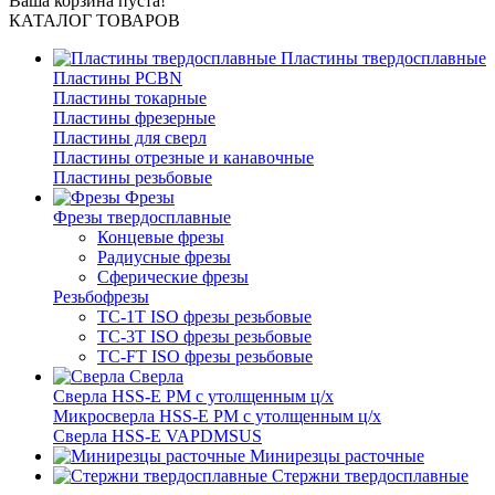
Ваша корзина пуста!
КАТАЛОГ ТОВАРОВ
Пластины твердосплавные
Пластины PCBN
Пластины токарные
Пластины фрезерные
Пластины для сверл
Пластины отрезные и канавочные
Пластины резьбовые
Фрезы
Фрезы твердосплавные
Концевые фрезы
Радиусные фрезы
Сферические фрезы
Резьбофрезы
TC-1T ISO фрезы резьбовые
TC-3T ISO фрезы резьбовые
TC-FT ISO фрезы резьбовые
Сверла
Cверла HSS-E PM c утолщенным ц/х
Микросверла HSS-E PM c утолщенным ц/х
Сверла HSS-E VAPDMSUS
Минирезцы расточные
Cтержни твердосплавные