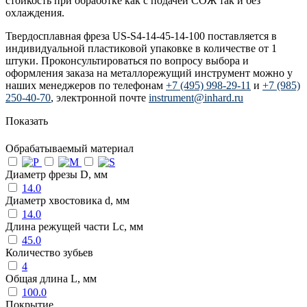
стойкость при обработке как с подачей СОЖ так и без
охлаждения.
Твердосплавная фреза US-S4-14-45-14-100 поставляется в
индивидуальной пластиковой упаковке в количестве от 1
штуки. Проконсультироваться по вопросу выбора и
оформления заказа на металлорежущий инструмент можно у
наших менеджеров по телефонам
+7 (495) 998-29-11
и
+7 (985)
250-40-70
, электронной почте
instrument@inhard.ru
Показать
Обрабатываемый материал
Диаметр фрезы D, мм
14.0
Диаметр хвостовика d, мм
14.0
Длина режущей части Lc, мм
45.0
Количество зубьев
4
Общая длина L, мм
100.0
Покрытие