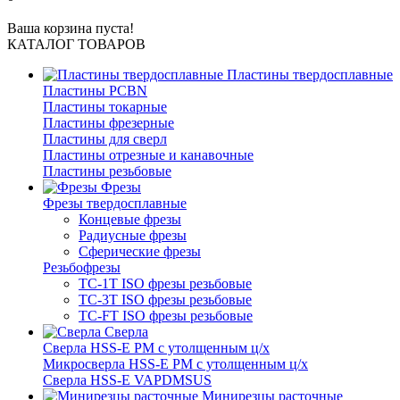
Ваша корзина пуста!
КАТАЛОГ ТОВАРОВ
Пластины твердосплавные
Пластины PCBN
Пластины токарные
Пластины фрезерные
Пластины для сверл
Пластины отрезные и канавочные
Пластины резьбовые
Фрезы
Фрезы твердосплавные
Концевые фрезы
Радиусные фрезы
Сферические фрезы
Резьбофрезы
TC-1T ISO фрезы резьбовые
TC-3T ISO фрезы резьбовые
TC-FT ISO фрезы резьбовые
Сверла
Cверла HSS-E PM c утолщенным ц/х
Микросверла HSS-E PM c утолщенным ц/х
Сверла HSS-E VAPDMSUS
Минирезцы расточные