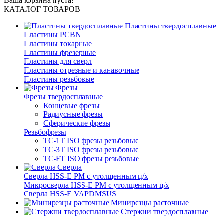
Ваша корзина пуста!
КАТАЛОГ ТОВАРОВ
Пластины твердосплавные
Пластины PCBN
Пластины токарные
Пластины фрезерные
Пластины для сверл
Пластины отрезные и канавочные
Пластины резьбовые
Фрезы
Фрезы твердосплавные
Концевые фрезы
Радиусные фрезы
Сферические фрезы
Резьбофрезы
TC-1T ISO фрезы резьбовые
TC-3T ISO фрезы резьбовые
TC-FT ISO фрезы резьбовые
Сверла
Cверла HSS-E PM c утолщенным ц/х
Микросверла HSS-E PM c утолщенным ц/х
Сверла HSS-E VAPDMSUS
Минирезцы расточные
Cтержни твердосплавные