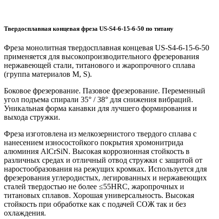
Твердосплавная концевая фреза US-S4-6-15-6-50 по титану
Фреза монолитная твердосплавная концевая US-S4-6-15-6-50
применяется для высокопроизводительного фрезерования
нержавеющей стали, титанового и жаропрочного сплава
(группа материалов M, S).
Боковое фрезерование. Пазовое фрезерование. Переменный
угол подъема спирали 35° / 38° для снижения вибраций.
Уникальная форма канавки для лучшего формирования и
выхода стружки.
Фреза изготовлена из мелкозернистого твердого сплава с
нанесением износостойкого покрытия хромонитрида
алюминия AlCrSiN. Высокая коррозионная стойкость в
различных средах и отличный отвод стружки с защитой от
наростообразования на режущих кромках. Используется для
фрезерования углеродистых, легированных и нержавеющих
сталей твердостью не более ≤55HRC, жаропрочных и
титановых сплавов. Хорошая универсальность. Высокая
стойкость при обработке как с подачей СОЖ так и без
охлаждения.