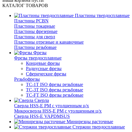
Ваша корзина пуста!
КАТАЛОГ ТОВАРОВ
Пластины твердосплавные
Пластины PCBN
Пластины токарные
Пластины фрезерные
Пластины для сверл
Пластины отрезные и канавочные
Пластины резьбовые
Фрезы
Фрезы твердосплавные
Концевые фрезы
Радиусные фрезы
Сферические фрезы
Резьбофрезы
TC-1T ISO фрезы резьбовые
TC-3T ISO фрезы резьбовые
TC-FT ISO фрезы резьбовые
Сверла
Cверла HSS-E PM c утолщенным ц/х
Микросверла HSS-E PM c утолщенным ц/х
Сверла HSS-E VAPDMSUS
Минирезцы расточные
Cтержни твердосплавные