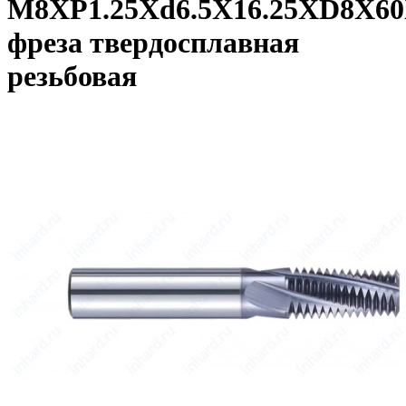
M8XP1.25Xd6.5X16.25XD8X6
фреза твердосплавная
резьбовая