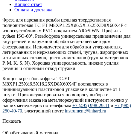
Вопрос-ответ
Оплата и доставка
Фреза для нарезания резьбы цельная твердосплавная
полновитковая TC-FT M8XP1.25Xd6.5X16.25XD8X60X4F с
износоустойчивым PVD покрытием AlCrSiWN. Профиль
зубьев ISO-60°. Резьбофреза универсальная предназначена для
внутренней и наружной обработки деталей методом
фрезерования. Используется для обработки углеродистых,
легированных и нержавеющих сталей, чугуна, жаропрочных
и титановых сплавов, цветных металлов (группа материалов
P, M, K, S, N). Хорошая универсальность, низкие усилия
резания и отличный отвод стружки.
Концевая резьбовая фреза TC-FT
M8XP1.25Xd6.5X16.25XD8X60X4F поставляется в
индивидуальной пластиковой упаковке в количестве от 1
штуки. Проконсультироваться по вопросу выбора и
оформления заказа на металлорежущий инструмент можно у
наших менеджеров по телефонам
+7 (495) 998-29-11
и
+7 (985)
250-40-70
, электронной почте
instrument@inhard.ru
Показать
Обрабатываемый материал