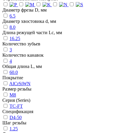
Диаметр фрезы D, мм
6.5
Диаметр хвостовика d, мм
8.0
Длина режущей части Lc, мм
16.25
Количество зубьев
3
Количество канавок
4
Общая длина L, мм
60.0
Покрытие
AlCrSiWN
Размер резьбы
M8
Серия (Series)
TC-FT
Спецификация
D4-50
Шаг резьбы
1.25