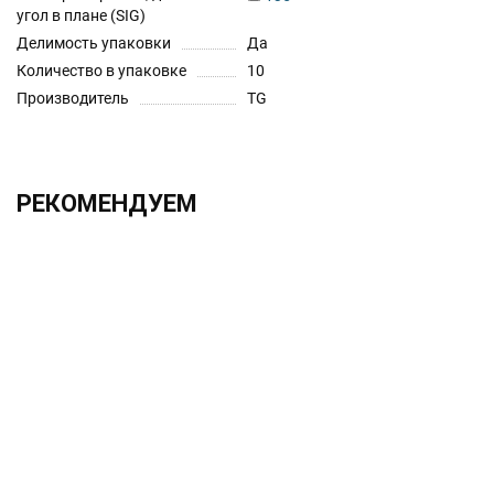
угол в плане (SIG)
Делимость упаковки
Да
Количество в упаковке
10
Производитель
TG
РЕКОМЕНДУЕМ
ХИТ!!!
2.0х330 h6 UF12
951.60 ₽
Без НДС: 780.00 ₽
В корзину