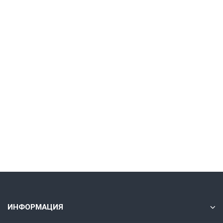
ХИТ!!!
VNMG160408-MA VP15TF
518.50 ₽
Без НДС: 425.00 ₽
В корзину
Быстрый заказ
ИНФОРМАЦИЯ