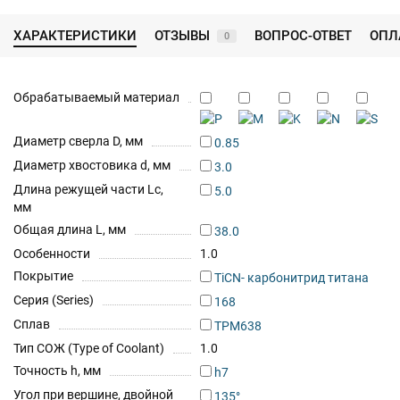
ХАРАКТЕРИСТИКИ
ОТЗЫВЫ
ВОПРОС-ОТВЕТ
ОПЛ
0
Обрабатываемый материал
Диаметр сверла D, мм
0.85
Диаметр хвостовика d, мм
3.0
Длина режущей части Lc,
5.0
мм
Общая длина L, мм
38.0
Особенности
1.0
Покрытие
TiCN- карбонитрид титана
Серия (Series)
168
Сплав
TPM638
Тип СОЖ (Type of Coolant)
1.0
Точность h, мм
h7
Угол при вершине, двойной
135°