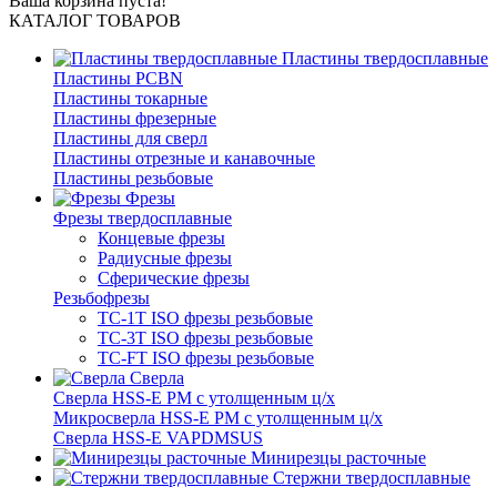
Ваша корзина пуста!
КАТАЛОГ ТОВАРОВ
Пластины твердосплавные
Пластины PCBN
Пластины токарные
Пластины фрезерные
Пластины для сверл
Пластины отрезные и канавочные
Пластины резьбовые
Фрезы
Фрезы твердосплавные
Концевые фрезы
Радиусные фрезы
Сферические фрезы
Резьбофрезы
TC-1T ISO фрезы резьбовые
TC-3T ISO фрезы резьбовые
TC-FT ISO фрезы резьбовые
Сверла
Cверла HSS-E PM c утолщенным ц/х
Микросверла HSS-E PM c утолщенным ц/х
Сверла HSS-E VAPDMSUS
Минирезцы расточные
Cтержни твердосплавные