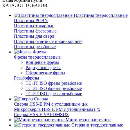
Ваша корзина пуста!
КАТАЛОГ ТОВАРОВ
Пластины твердосплавные
Пластины PCBN
Пластины токарные
Пластины фрезерные
Пластины для сверл
Пластины отрезные и канавочные
Пластины резьбовые
Фрезы
Фрезы твердосплавные
Концевые фрезы
Радиусные фрезы
Сферические фрезы
Резьбофрезы
TC-1T ISO фрезы резьбовые
TC-3T ISO фрезы резьбовые
TC-FT ISO фрезы резьбовые
Сверла
Cверла HSS-E PM c утолщенным ц/х
Микросверла HSS-E PM c утолщенным ц/х
Сверла HSS-E VAPDMSUS
Минирезцы расточные
Cтержни твердосплавные