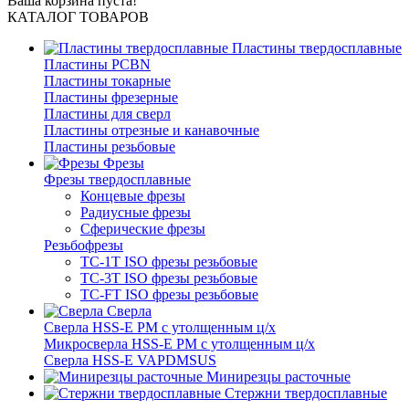
Ваша корзина пуста!
КАТАЛОГ ТОВАРОВ
Пластины твердосплавные
Пластины PCBN
Пластины токарные
Пластины фрезерные
Пластины для сверл
Пластины отрезные и канавочные
Пластины резьбовые
Фрезы
Фрезы твердосплавные
Концевые фрезы
Радиусные фрезы
Сферические фрезы
Резьбофрезы
TC-1T ISO фрезы резьбовые
TC-3T ISO фрезы резьбовые
TC-FT ISO фрезы резьбовые
Сверла
Cверла HSS-E PM c утолщенным ц/х
Микросверла HSS-E PM c утолщенным ц/х
Сверла HSS-E VAPDMSUS
Минирезцы расточные
Cтержни твердосплавные