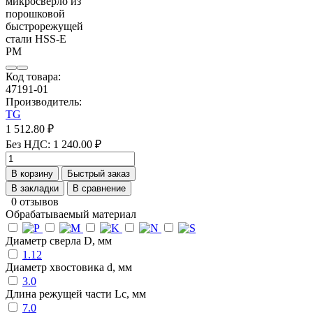
Код товара:
47191-01
Производитель:
TG
1 512.80 ₽
Без НДС: 1 240.00 ₽
В корзину
Быстрый заказ
В закладки
В сравнение
0 отзывов
Обрабатываемый материал
Диаметр сверла D, мм
1.12
Диаметр хвостовика d, мм
3.0
Длина режущей части Lc, мм
7.0