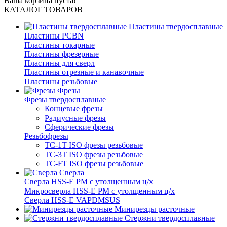
Ваша корзина пуста!
КАТАЛОГ ТОВАРОВ
Пластины твердосплавные
Пластины PCBN
Пластины токарные
Пластины фрезерные
Пластины для сверл
Пластины отрезные и канавочные
Пластины резьбовые
Фрезы
Фрезы твердосплавные
Концевые фрезы
Радиусные фрезы
Сферические фрезы
Резьбофрезы
TC-1T ISO фрезы резьбовые
TC-3T ISO фрезы резьбовые
TC-FT ISO фрезы резьбовые
Сверла
Cверла HSS-E PM c утолщенным ц/х
Микросверла HSS-E PM c утолщенным ц/х
Сверла HSS-E VAPDMSUS
Минирезцы расточные
Cтержни твердосплавные