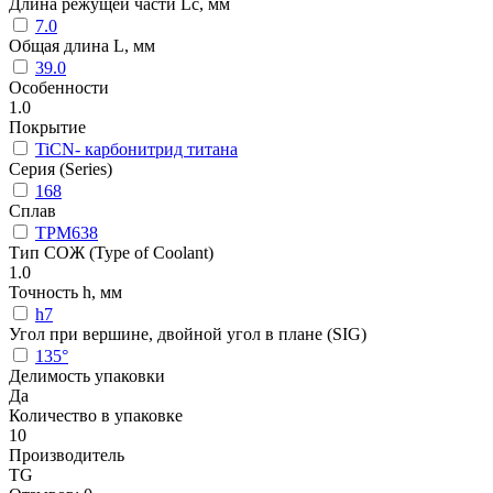
Длина режущей части Lc, мм
7.0
Общая длина L, мм
39.0
Особенности
1.0
Покрытие
TiCN- карбонитрид титана
Серия (Series)
168
Сплав
TPM638
Тип СОЖ (Type of Coolant)
1.0
Точность h, мм
h7
Угол при вершине, двойной угол в плане (SIG)
135°
Делимость упаковки
Да
Количество в упаковке
10
Производитель
TG