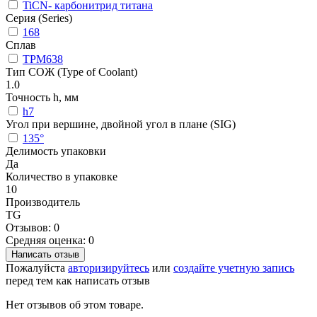
TiCN- карбонитрид титана
Серия (Series)
168
Сплав
TPM638
Тип СОЖ (Type of Coolant)
1.0
Точность h, мм
h7
Угол при вершине, двойной угол в плане (SIG)
135°
Делимость упаковки
Да
Количество в упаковке
10
Производитель
TG
Отзывов: 0
Средняя оценка: 0
Написать отзыв
Пожалуйста
авторизируйтесь
или
создайте учетную запись
перед тем как написать отзыв
Нет отзывов об этом товаре.