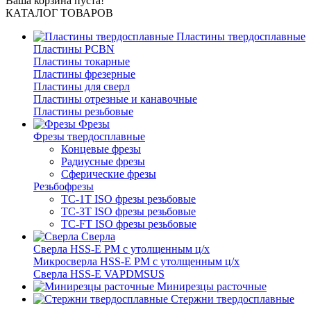
Ваша корзина пуста!
КАТАЛОГ ТОВАРОВ
Пластины твердосплавные
Пластины PCBN
Пластины токарные
Пластины фрезерные
Пластины для сверл
Пластины отрезные и канавочные
Пластины резьбовые
Фрезы
Фрезы твердосплавные
Концевые фрезы
Радиусные фрезы
Сферические фрезы
Резьбофрезы
TC-1T ISO фрезы резьбовые
TC-3T ISO фрезы резьбовые
TC-FT ISO фрезы резьбовые
Сверла
Cверла HSS-E PM c утолщенным ц/х
Микросверла HSS-E PM c утолщенным ц/х
Сверла HSS-E VAPDMSUS
Минирезцы расточные
Cтержни твердосплавные