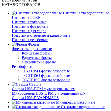
Ваша корзина пуста!
КАТАЛОГ ТОВАРОВ
Пластины твердосплавные
Пластины PCBN
Пластины токарные
Пластины фрезерные
Пластины для сверл
Пластины отрезные и канавочные
Пластины резьбовые
Фрезы
Фрезы твердосплавные
Концевые фрезы
Радиусные фрезы
Сферические фрезы
Резьбофрезы
TC-1T ISO фрезы резьбовые
TC-3T ISO фрезы резьбовые
TC-FT ISO фрезы резьбовые
Сверла
Cверла HSS-E PM c утолщенным ц/х
Микросверла HSS-E PM c утолщенным ц/х
Сверла HSS-E VAPDMSUS
Минирезцы расточные
Cтержни твердосплавные