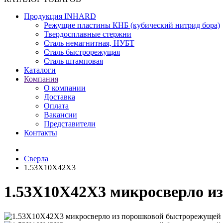
Продукция INHARD
Режущие пластины КНБ (кубический нитрид бора)
Твердосплавные стержни
Сталь немагнитная, НУБТ
Сталь быстрорежущая
Сталь штамповая
Каталоги
Компания
О компании
Доставка
Оплата
Вакансии
Представители
Контакты
Сверла
1.53X10X42X3
1.53X10X42X3 микросверло и