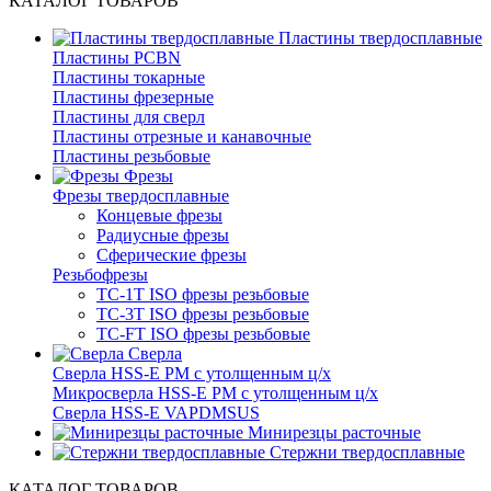
КАТАЛОГ ТОВАРОВ
Пластины твердосплавные
Пластины PCBN
Пластины токарные
Пластины фрезерные
Пластины для сверл
Пластины отрезные и канавочные
Пластины резьбовые
Фрезы
Фрезы твердосплавные
Концевые фрезы
Радиусные фрезы
Сферические фрезы
Резьбофрезы
TC-1T ISO фрезы резьбовые
TC-3T ISO фрезы резьбовые
TC-FT ISO фрезы резьбовые
Сверла
Cверла HSS-E PM c утолщенным ц/х
Микросверла HSS-E PM c утолщенным ц/х
Сверла HSS-E VAPDMSUS
Минирезцы расточные
Cтержни твердосплавные
КАТАЛОГ ТОВАРОВ