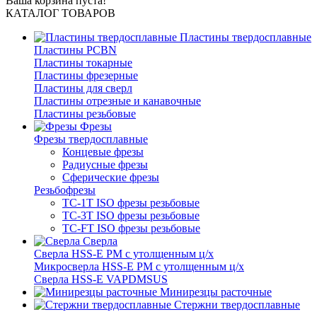
Ваша корзина пуста!
КАТАЛОГ ТОВАРОВ
Пластины твердосплавные
Пластины PCBN
Пластины токарные
Пластины фрезерные
Пластины для сверл
Пластины отрезные и канавочные
Пластины резьбовые
Фрезы
Фрезы твердосплавные
Концевые фрезы
Радиусные фрезы
Сферические фрезы
Резьбофрезы
TC-1T ISO фрезы резьбовые
TC-3T ISO фрезы резьбовые
TC-FT ISO фрезы резьбовые
Сверла
Cверла HSS-E PM c утолщенным ц/х
Микросверла HSS-E PM c утолщенным ц/х
Сверла HSS-E VAPDMSUS
Минирезцы расточные
Cтержни твердосплавные