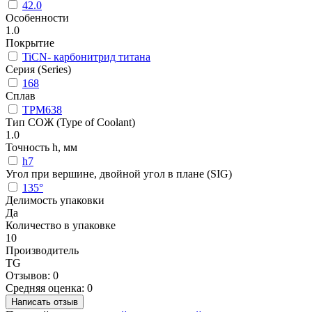
42.0
Особенности
1.0
Покрытие
TiCN- карбонитрид титана
Серия (Series)
168
Сплав
TPM638
Тип СОЖ (Type of Coolant)
1.0
Точность h, мм
h7
Угол при вершине, двойной угол в плане (SIG)
135°
Делимость упаковки
Да
Количество в упаковке
10
Производитель
TG
Отзывов: 0
Средняя оценка: 0
Написать отзыв