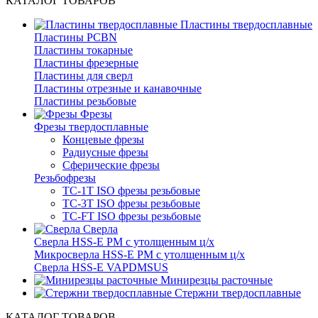
КАТАЛОГ ТОВАРОВ
Пластины твердосплавные
Пластины PCBN
Пластины токарные
Пластины фрезерные
Пластины для сверл
Пластины отрезные и канавочные
Пластины резьбовые
Фрезы
Фрезы твердосплавные
Концевые фрезы
Радиусные фрезы
Сферические фрезы
Резьбофрезы
TC-1T ISO фрезы резьбовые
TC-3T ISO фрезы резьбовые
TC-FT ISO фрезы резьбовые
Сверла
Cверла HSS-E PM c утолщенным ц/х
Микросверла HSS-E PM c утолщенным ц/х
Сверла HSS-E VAPDMSUS
Минирезцы расточные
Cтержни твердосплавные
КАТАЛОГ ТОВАРОВ