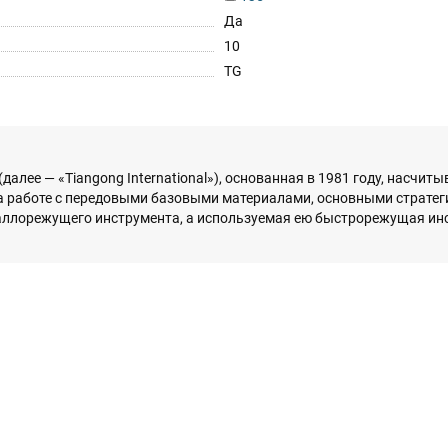
Да
10
TG
. (далее — «Tiangong International»), основанная в 1981 году, насчи
а работе с передовыми базовыми материалами, основными страте
аллорежущего инструмента, а используемая ею быстрорежущая ин