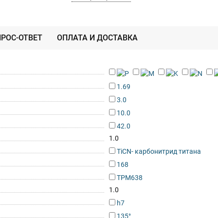
РОС-ОТВЕТ
ОПЛАТА И ДОСТАВКА
1.69
3.0
10.0
42.0
1.0
TiCN- карбонитрид титана
168
TPM638
1.0
h7
135°