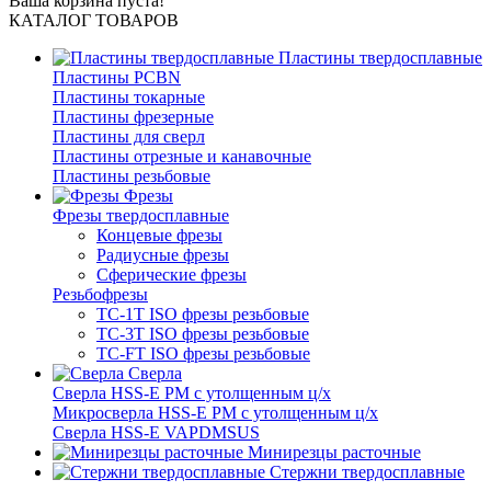
Ваша корзина пуста!
КАТАЛОГ ТОВАРОВ
Пластины твердосплавные
Пластины PCBN
Пластины токарные
Пластины фрезерные
Пластины для сверл
Пластины отрезные и канавочные
Пластины резьбовые
Фрезы
Фрезы твердосплавные
Концевые фрезы
Радиусные фрезы
Сферические фрезы
Резьбофрезы
TC-1T ISO фрезы резьбовые
TC-3T ISO фрезы резьбовые
TC-FT ISO фрезы резьбовые
Сверла
Cверла HSS-E PM c утолщенным ц/х
Микросверла HSS-E PM c утолщенным ц/х
Сверла HSS-E VAPDMSUS
Минирезцы расточные
Cтержни твердосплавные