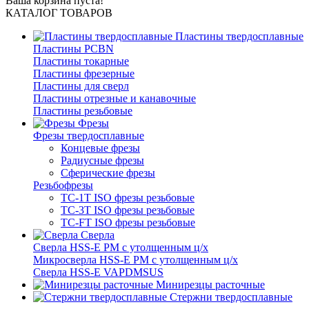
Ваша корзина пуста!
КАТАЛОГ ТОВАРОВ
Пластины твердосплавные
Пластины PCBN
Пластины токарные
Пластины фрезерные
Пластины для сверл
Пластины отрезные и канавочные
Пластины резьбовые
Фрезы
Фрезы твердосплавные
Концевые фрезы
Радиусные фрезы
Сферические фрезы
Резьбофрезы
TC-1T ISO фрезы резьбовые
TC-3T ISO фрезы резьбовые
TC-FT ISO фрезы резьбовые
Сверла
Cверла HSS-E PM c утолщенным ц/х
Микросверла HSS-E PM c утолщенным ц/х
Сверла HSS-E VAPDMSUS
Минирезцы расточные
Cтержни твердосплавные