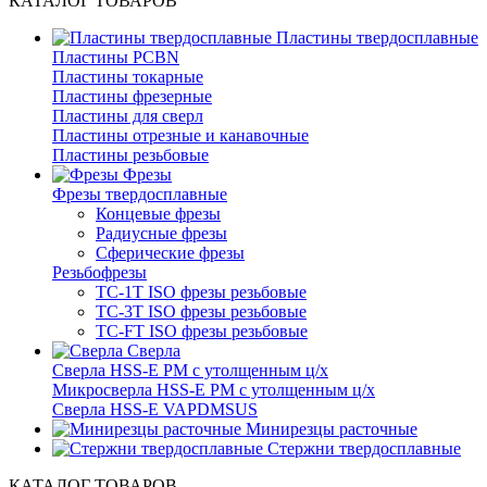
КАТАЛОГ ТОВАРОВ
Пластины твердосплавные
Пластины PCBN
Пластины токарные
Пластины фрезерные
Пластины для сверл
Пластины отрезные и канавочные
Пластины резьбовые
Фрезы
Фрезы твердосплавные
Концевые фрезы
Радиусные фрезы
Сферические фрезы
Резьбофрезы
TC-1T ISO фрезы резьбовые
TC-3T ISO фрезы резьбовые
TC-FT ISO фрезы резьбовые
Сверла
Cверла HSS-E PM c утолщенным ц/х
Микросверла HSS-E PM c утолщенным ц/х
Сверла HSS-E VAPDMSUS
Минирезцы расточные
Cтержни твердосплавные
КАТАЛОГ ТОВАРОВ