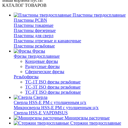
Ваша корзина пуста!
КАТАЛОГ ТОВАРОВ
Пластины твердосплавные
Пластины PCBN
Пластины токарные
Пластины фрезерные
Пластины для сверл
Пластины отрезные и канавочные
Пластины резьбовые
Фрезы
Фрезы твердосплавные
Концевые фрезы
Радиусные фрезы
Сферические фрезы
Резьбофрезы
TC-1T ISO фрезы резьбовые
TC-3T ISO фрезы резьбовые
TC-FT ISO фрезы резьбовые
Сверла
Cверла HSS-E PM c утолщенным ц/х
Микросверла HSS-E PM c утолщенным ц/х
Сверла HSS-E VAPDMSUS
Минирезцы расточные
Cтержни твердосплавные