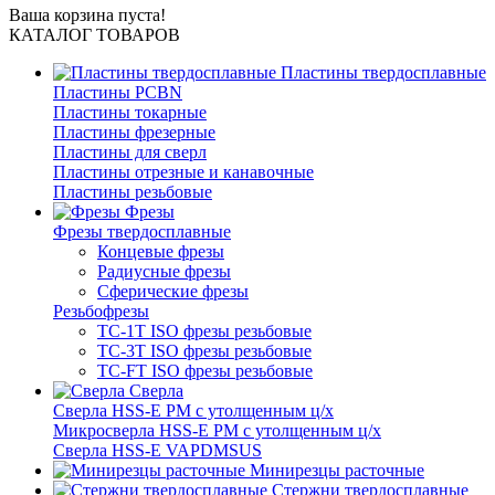
Ваша корзина пуста!
КАТАЛОГ ТОВАРОВ
Пластины твердосплавные
Пластины PCBN
Пластины токарные
Пластины фрезерные
Пластины для сверл
Пластины отрезные и канавочные
Пластины резьбовые
Фрезы
Фрезы твердосплавные
Концевые фрезы
Радиусные фрезы
Сферические фрезы
Резьбофрезы
TC-1T ISO фрезы резьбовые
TC-3T ISO фрезы резьбовые
TC-FT ISO фрезы резьбовые
Сверла
Cверла HSS-E PM c утолщенным ц/х
Микросверла HSS-E PM c утолщенным ц/х
Сверла HSS-E VAPDMSUS
Минирезцы расточные
Cтержни твердосплавные