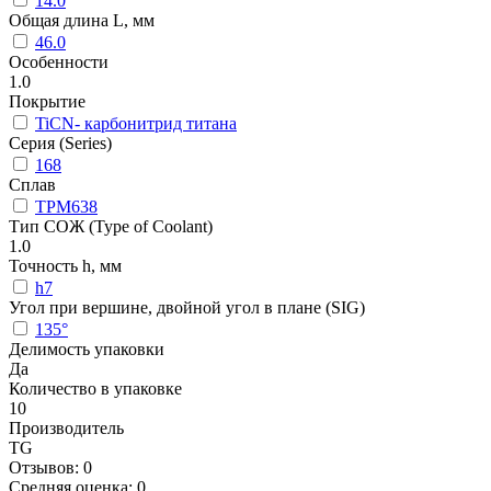
14.0
Общая длина L, мм
46.0
Особенности
1.0
Покрытие
TiCN- карбонитрид титана
Серия (Series)
168
Сплав
TPM638
Тип СОЖ (Type of Coolant)
1.0
Точность h, мм
h7
Угол при вершине, двойной угол в плане (SIG)
135°
Делимость упаковки
Да
Количество в упаковке
10
Производитель
TG
Отзывов: 0
Средняя оценка: 0