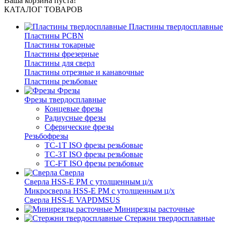
Ваша корзина пуста!
КАТАЛОГ ТОВАРОВ
Пластины твердосплавные
Пластины PCBN
Пластины токарные
Пластины фрезерные
Пластины для сверл
Пластины отрезные и канавочные
Пластины резьбовые
Фрезы
Фрезы твердосплавные
Концевые фрезы
Радиусные фрезы
Сферические фрезы
Резьбофрезы
TC-1T ISO фрезы резьбовые
TC-3T ISO фрезы резьбовые
TC-FT ISO фрезы резьбовые
Сверла
Cверла HSS-E PM c утолщенным ц/х
Микросверла HSS-E PM c утолщенным ц/х
Сверла HSS-E VAPDMSUS
Минирезцы расточные
Cтержни твердосплавные