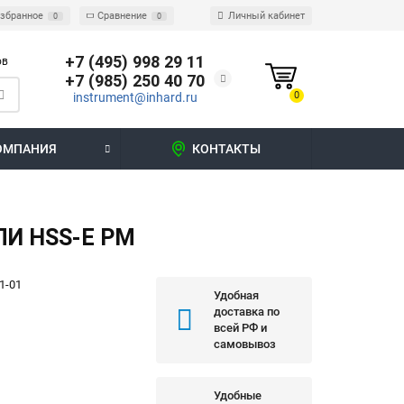
збранное
Сравнение
Личный кабинет
0
0
+7 (495) 998 29 11
ов
+7 (985) 250 40 70
0
instrument@inhard.ru
ОМПАНИЯ
КОНТАКТЫ
И HSS-E PM
1-01
Удобная
доставка по
всей РФ и
самовывоз
Удобные