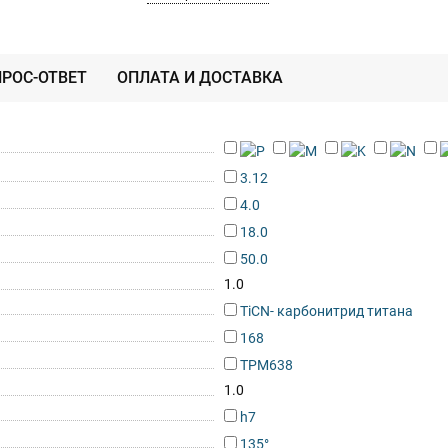
РОС-ОТВЕТ
ОПЛАТА И ДОСТАВКА
3.12
4.0
18.0
50.0
1.0
TiCN- карбонитрид титана
168
TPM638
1.0
h7
135°