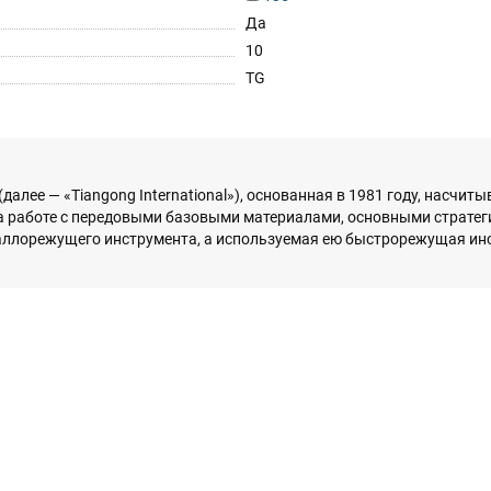
Да
10
TG
. (далее — «Tiangong International»), основанная в 1981 году, насчи
а работе с передовыми базовыми материалами, основными страте
аллорежущего инструмента, а используемая ею быстрорежущая ин