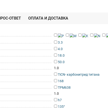
РОС-ОТВЕТ
ОПЛАТА И ДОСТАВКА
3.3
4.0
18.0
50.0
1.0
TiCN- карбонитрид титана
168
TPM638
1.0
h7
135°