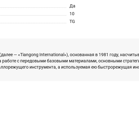
Да
10
TG
. (далее — «Tiangong International»), основанная в 1981 году, насчи
а работе с передовыми базовыми материалами, основными страте
аллорежущего инструмента, а используемая ею быстрорежущая ин