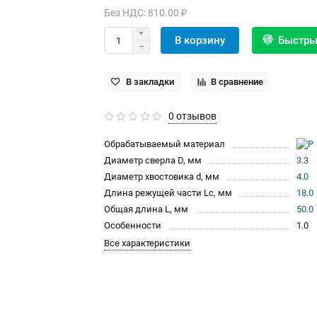
Без НДС: 810.00 ₽
В корзину
Быстры
В закладки
В сравнение
0 отзывов
Обрабатываемый материал
Диаметр сверла D, мм
3.3
Диаметр хвостовика d, мм
4.0
Длина режущей части Lc, мм
18.0
Общая длина L, мм
50.0
Особенности
1.0
Все характеристики