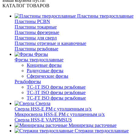
Ваша корзина пуста!
КАТАЛОГ ТОВАРОВ
Пластины твердосплавные
Пластины PCBN
Пластины токарные
Пластины фрезерные
Пластины для сверл
Пластины отрезные и канавочные
Пластины резьбовые
Фрезы
Фрезы твердосплавные
Концевые фрезы
Радиусные фрезы
Сферические фрезы
Резьбофрезы
TC-1T ISO фрезы резьбовые
TC-3T ISO фрезы резьбовые
TC-FT ISO фрезы резьбовые
Сверла
Cверла HSS-E PM c утолщенным ц/х
Микросверла HSS-E PM c утолщенным ц/х
Сверла HSS-E VAPDMSUS
Минирезцы расточные
Cтержни твердосплавные