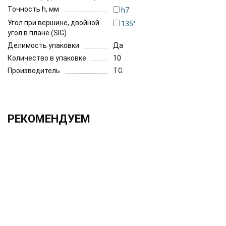
Точность h, мм
h7
Угол при вершине, двойной
135°
угол в плане (SIG)
Делимость упаковки
Да
Количество в упаковке
10
Производитель
TG
РЕКОМЕНДУЕМ
ХИТ!!!
2.0х330 h6 UF12
1 525.00 ₽
Без НДС: 1 250.00 ₽