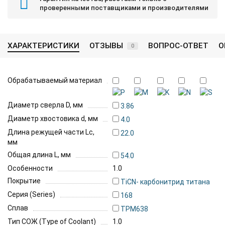
проверенными поставщиками и производителями
ХАРАКТЕРИСТИКИ
ОТЗЫВЫ
ВОПРОС-ОТВЕТ
О
0
Обрабатываемый материал
Диаметр сверла D, мм
3.86
Диаметр хвостовика d, мм
4.0
Длина режущей части Lc,
22.0
мм
Общая длина L, мм
54.0
Особенности
1.0
Покрытие
TiCN- карбонитрид титана
Серия (Series)
168
Сплав
TPM638
Тип СОЖ (Type of Coolant)
1.0