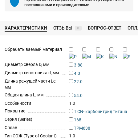
поставщиками и производителями
ХАРАКТЕРИСТИКИ
ОТЗЫВЫ
ВОПРОС-ОТВЕТ
ОПЛ
0
Обрабатываемый материал
Диаметр сверла D, мм
3.88
Диаметр хвостовика d, мм
4.0
Длина режущей части Lc,
22.0
мм
Общая длина L, мм
54.0
Особенности
1.0
Покрытие
TiCN- карбонитрид титана
Серия (Series)
168
Сплав
TPM638
Тип СОЖ (Type of Coolant)
1.0