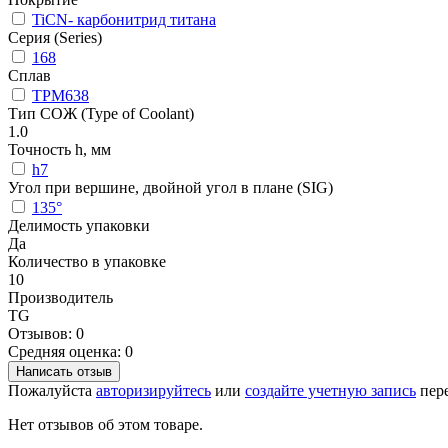
TiCN- карбонитрид титана
Серия (Series)
168
Сплав
TPM638
Тип СОЖ (Type of Coolant)
1.0
Точность h, мм
h7
Угол при вершине, двойной угол в плане (SIG)
135°
Делимость упаковки
Да
Количество в упаковке
10
Производитель
TG
Отзывов: 0
Средняя оценка: 0
Написать отзыв
Пожалуйста
авторизируйтесь
или
создайте учетную запись
пере
Нет отзывов об этом товаре.