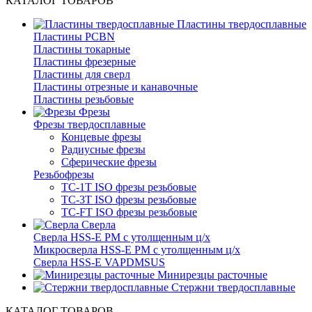
КАТАЛОГ ТОВАРОВ
Пластины твердосплавные
Пластины PCBN
Пластины токарные
Пластины фрезерные
Пластины для сверл
Пластины отрезные и канавочные
Пластины резьбовые
Фрезы
Фрезы твердосплавные
Концевые фрезы
Радиусные фрезы
Сферические фрезы
Резьбофрезы
TC-1T ISO фрезы резьбовые
TC-3T ISO фрезы резьбовые
TC-FT ISO фрезы резьбовые
Сверла
Cверла HSS-E PM c утолщенным ц/х
Микросверла HSS-E PM c утолщенным ц/х
Сверла HSS-E VAPDMSUS
Минирезцы расточные
Cтержни твердосплавные
КАТАЛОГ ТОВАРОВ