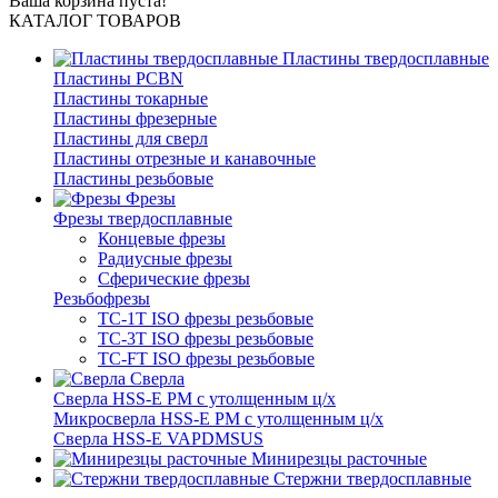
Ваша корзина пуста!
КАТАЛОГ ТОВАРОВ
Пластины твердосплавные
Пластины PCBN
Пластины токарные
Пластины фрезерные
Пластины для сверл
Пластины отрезные и канавочные
Пластины резьбовые
Фрезы
Фрезы твердосплавные
Концевые фрезы
Радиусные фрезы
Сферические фрезы
Резьбофрезы
TC-1T ISO фрезы резьбовые
TC-3T ISO фрезы резьбовые
TC-FT ISO фрезы резьбовые
Сверла
Cверла HSS-E PM c утолщенным ц/х
Микросверла HSS-E PM c утолщенным ц/х
Сверла HSS-E VAPDMSUS
Минирезцы расточные
Cтержни твердосплавные