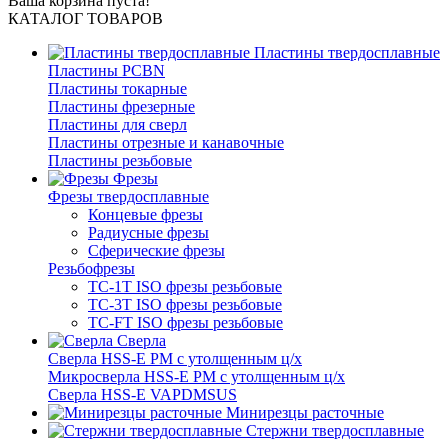
Ваша корзина пуста!
КАТАЛОГ ТОВАРОВ
Пластины твердосплавные
Пластины PCBN
Пластины токарные
Пластины фрезерные
Пластины для сверл
Пластины отрезные и канавочные
Пластины резьбовые
Фрезы
Фрезы твердосплавные
Концевые фрезы
Радиусные фрезы
Сферические фрезы
Резьбофрезы
TC-1T ISO фрезы резьбовые
TC-3T ISO фрезы резьбовые
TC-FT ISO фрезы резьбовые
Сверла
Cверла HSS-E PM c утолщенным ц/х
Микросверла HSS-E PM c утолщенным ц/х
Сверла HSS-E VAPDMSUS
Минирезцы расточные
Cтержни твердосплавные