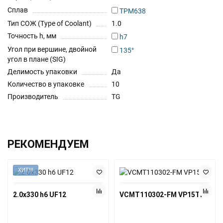
Сплав
TPM638
Тип СОЖ (Type of Coolant)
1.0
Точность h, мм
h7
Угол при вершине, двойной
135°
угол в плане (SIG)
Делимость упаковки
Да
Количество в упаковке
10
Производитель
TG
РЕКОМЕНДУЕМ
ХИТ!!!
2.0х330 h6 UF12
VCMT110302-FM VP15TF