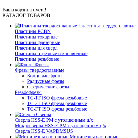
Ваша корзина пуста!
КАТАЛОГ ТОВАРОВ
Пластины твердосплавные
Пластины PCBN
Пластины токарные
Пластины фрезерные
Пластины для сверл
Пластины отрезные и канавочные
Пластины резьбовые
Фрезы
Фрезы твердосплавные
Концевые фрезы
Радиусные фрезы
Сферические фрезы
Резьбофрезы
TC-1T ISO фрезы резьбовые
TC-3T ISO фрезы резьбовые
TC-FT ISO фрезы резьбовые
Сверла
Cверла HSS-E PM c утолщенным ц/х
Микросверла HSS-E PM c утолщенным ц/х
Сверла HSS-E VAPDMSUS
Минирезцы расточные