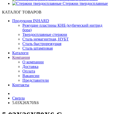
Cтержни твердосплавные
КАТАЛОГ ТОВАРОВ
Продукция INHARD
Режущие пластины КНБ (кубический нитрид
бора)
Твердосплавные стержни
Сталь немагнитная, НУБТ
Сталь быстрорежущая
Сталь штамповая
Каталоги
Компания
О компании
Доставка
Оплата
Вакансии
Представители
Контакты
Сверла
5.03X26X70X6