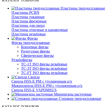
КАТАЛОГ ТОВАРОВ
Пластины твердосплавные
Пластины PCBN
Пластины токарные
Пластины фрезерные
Пластины для сверл
Пластины отрезные и канавочные
Пластины резьбовые
Фрезы
Фрезы твердосплавные
Концевые фрезы
Радиусные фрезы
Сферические фрезы
Резьбофрезы
TC-1T ISO фрезы резьбовые
TC-3T ISO фрезы резьбовые
TC-FT ISO фрезы резьбовые
Сверла
Cверла HSS-E PM c утолщенным ц/х
Микросверла HSS-E PM c утолщенным ц/х
Сверла HSS-E VAPDMSUS
Минирезцы расточные
Cтержни твердосплавные
КАТАЛОГ ТОВАРОВ