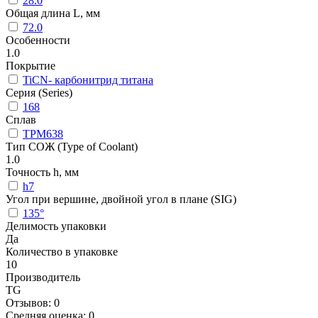
28.0
Общая длина L, мм
72.0
Особенности
1.0
Покрытие
TiCN- карбонитрид титана
Серия (Series)
168
Сплав
TPM638
Тип СОЖ (Type of Coolant)
1.0
Точность h, мм
h7
Угол при вершине, двойной угол в плане (SIG)
135°
Делимость упаковки
Да
Количество в упаковке
10
Производитель
TG
Отзывов: 0
Средняя оценка: 0