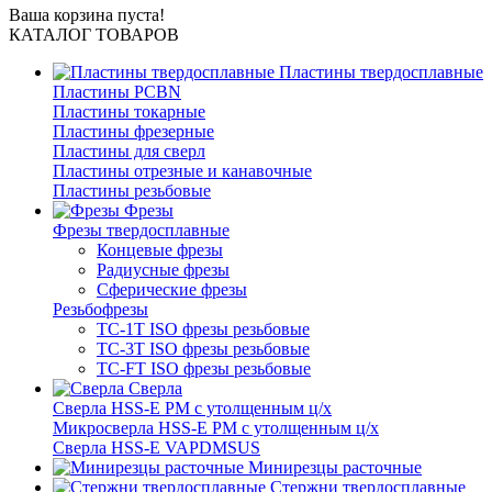
Ваша корзина пуста!
КАТАЛОГ ТОВАРОВ
Пластины твердосплавные
Пластины PCBN
Пластины токарные
Пластины фрезерные
Пластины для сверл
Пластины отрезные и канавочные
Пластины резьбовые
Фрезы
Фрезы твердосплавные
Концевые фрезы
Радиусные фрезы
Сферические фрезы
Резьбофрезы
TC-1T ISO фрезы резьбовые
TC-3T ISO фрезы резьбовые
TC-FT ISO фрезы резьбовые
Сверла
Cверла HSS-E PM c утолщенным ц/х
Микросверла HSS-E PM c утолщенным ц/х
Сверла HSS-E VAPDMSUS
Минирезцы расточные
Cтержни твердосплавные