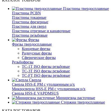
КАТАЛОГ ТОВАРОВ
Пластины твердосплавные
Пластины PCBN
Пластины токарные
Пластины фрезерные
Пластины для сверл
Пластины отрезные и канавочные
Пластины резьбовые
Фрезы
Фрезы твердосплавные
Концевые фрезы
Радиусные фрезы
Сферические фрезы
Резьбофрезы
TC-1T ISO фрезы резьбовые
TC-3T ISO фрезы резьбовые
TC-FT ISO фрезы резьбовые
Сверла
Cверла HSS-E PM c утолщенным ц/х
Микросверла HSS-E PM c утолщенным ц/х
Сверла HSS-E VAPDMSUS
Минирезцы расточные
Cтержни твердосплавные
КАТАЛОГ ТОВАРОВ