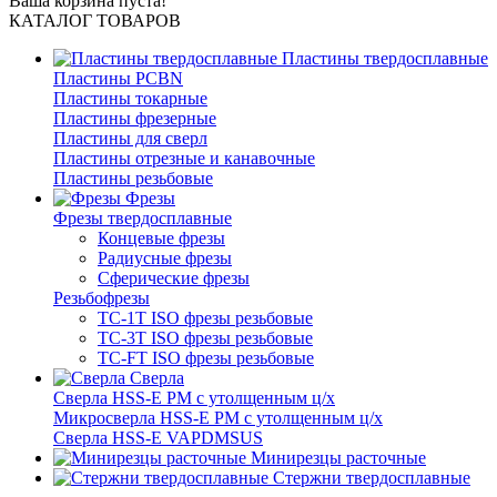
Ваша корзина пуста!
КАТАЛОГ ТОВАРОВ
Пластины твердосплавные
Пластины PCBN
Пластины токарные
Пластины фрезерные
Пластины для сверл
Пластины отрезные и канавочные
Пластины резьбовые
Фрезы
Фрезы твердосплавные
Концевые фрезы
Радиусные фрезы
Сферические фрезы
Резьбофрезы
TC-1T ISO фрезы резьбовые
TC-3T ISO фрезы резьбовые
TC-FT ISO фрезы резьбовые
Сверла
Cверла HSS-E PM c утолщенным ц/х
Микросверла HSS-E PM c утолщенным ц/х
Сверла HSS-E VAPDMSUS
Минирезцы расточные
Cтержни твердосплавные