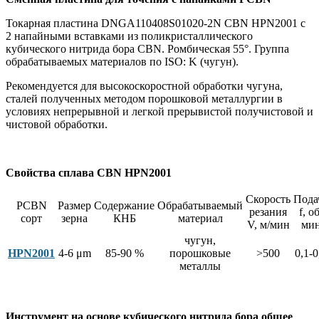
Токарная пластина DNGA110408S01020-2N CBN HPN2001 с
2 напайными вставками из поликристаллического
кубического нитрида бора CBN. Ромбическая 55°. Группа
обрабатываемых материалов по ISO: K (чугун).
Рекомендуется для высокоскоростной обработки чугуна,
сталей полученных методом порошковой металлургии в
условиях непрерывной и легкой прерывистой получистовой и
чистовой обработки.
Свойства сплава CBN HPN2001
Скорость
Пода
PCBN
Размер
Содержание
Обрабатываемый
резания
f, об
сорт
зерна
КНБ
материал
V, м/мин
ми
чугун,
HPN2001
4-6 μm
85-90 %
порошковые
>500
0,1-0
металлы
Инструмент на основе кубического нитрида бора общее