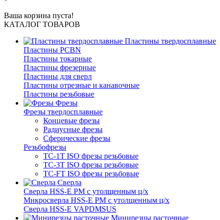
Ваша корзина пуста!
КАТАЛОГ ТОВАРОВ
Пластины твердосплавные
Пластины PCBN
Пластины токарные
Пластины фрезерные
Пластины для сверл
Пластины отрезные и канавочные
Пластины резьбовые
Фрезы
Фрезы твердосплавные
Концевые фрезы
Радиусные фрезы
Сферические фрезы
Резьбофрезы
TC-1T ISO фрезы резьбовые
TC-3T ISO фрезы резьбовые
TC-FT ISO фрезы резьбовые
Сверла
Cверла HSS-E PM c утолщенным ц/х
Микросверла HSS-E PM c утолщенным ц/х
Сверла HSS-E VAPDMSUS
Минирезцы расточные