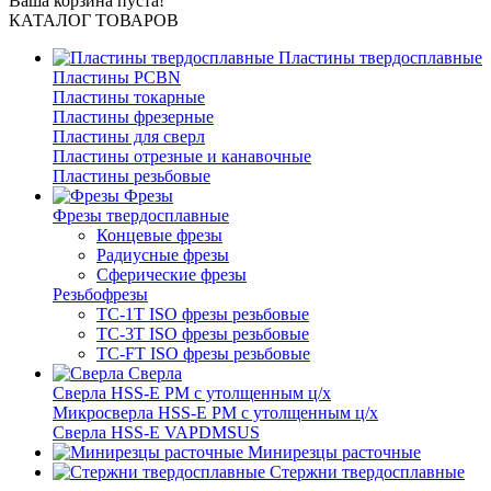
Ваша корзина пуста!
КАТАЛОГ ТОВАРОВ
Пластины твердосплавные
Пластины PCBN
Пластины токарные
Пластины фрезерные
Пластины для сверл
Пластины отрезные и канавочные
Пластины резьбовые
Фрезы
Фрезы твердосплавные
Концевые фрезы
Радиусные фрезы
Сферические фрезы
Резьбофрезы
TC-1T ISO фрезы резьбовые
TC-3T ISO фрезы резьбовые
TC-FT ISO фрезы резьбовые
Сверла
Cверла HSS-E PM c утолщенным ц/х
Микросверла HSS-E PM c утолщенным ц/х
Сверла HSS-E VAPDMSUS
Минирезцы расточные
Cтержни твердосплавные