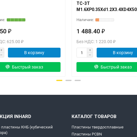
TC-3T
M1.6XP0.35Xd1.2X3.4XD4X5
50 ₽
1 488.40 ₽
ДС: 625.00 ₽
Без НДС: 1 220.00 ₽
В корзину
В корзину
Быстрый заказ
Быстрый заказ
КЦИЯ INHARD
КАТАЛОГ ТОВАРОВ
 пластины КНБ (кубический
Пластины твердосплавные
ора)
Пластины PCBN