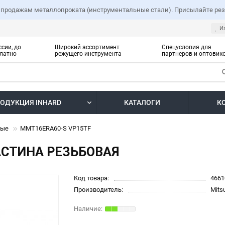
 продажам металлопроката (инструментальные стали). Присылайте резю
И
сии, до
Широкий ассортимент
Спецусловия для
латно
режущего инструмента
партнеров и оптовик
ОДУКЦИЯ INHARD
КАТАЛОГИ
К
вые
MMT16ERA60-S VP15TF
АСТИНА РЕЗЬБОВАЯ
Код товара:
4661
Производитель:
Mits