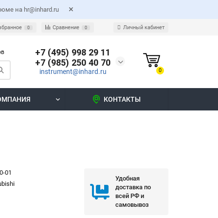
ме на hr@inhard.ru
збранное
Сравнение
Личный кабинет
0
0
+7 (495) 998 29 11
ов
+7 (985) 250 40 70
0
instrument@inhard.ru
ОМПАНИЯ
КОНТАКТЫ
0-01
Удобная
ubishi
доставка по
всей РФ и
самовывоз