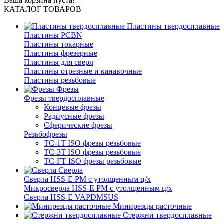
Ваша корзина пуста!
КАТАЛОГ ТОВАРОВ
Пластины твердосплавные
Пластины PCBN
Пластины токарные
Пластины фрезерные
Пластины для сверл
Пластины отрезные и канавочные
Пластины резьбовые
Фрезы
Фрезы твердосплавные
Концевые фрезы
Радиусные фрезы
Сферические фрезы
Резьбофрезы
TC-1T ISO фрезы резьбовые
TC-3T ISO фрезы резьбовые
TC-FT ISO фрезы резьбовые
Сверла
Cверла HSS-E PM c утолщенным ц/х
Микросверла HSS-E PM c утолщенным ц/х
Сверла HSS-E VAPDMSUS
Минирезцы расточные
Cтержни твердосплавные