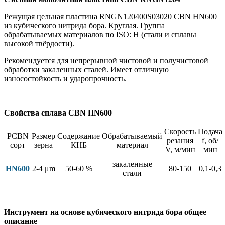
Режущая цельная пластина RNGN120400S03020 CBN HN600
из кубического нитрида бора. Круглая. Группа
обрабатываемых материалов по ISO: H (стали и сплавы
высокой твёрдости).
Рекомендуется для непрерывной чистовой и получистовой
обработки закаленных сталей. Имеет отличную
износостойкость и ударопрочность.
Свойства сплава CBN HN600
Скорость
Подача
PCBN
Размер
Содержание
Обрабатываемый
резания
f, об/
сорт
зерна
КНБ
материал
V, м/мин
мин
закаленные
HN600
2-4 μm
50-60 %
80-150
0,1-0,3
стали
Инструмент на основе кубического нитрида бора общее
описание