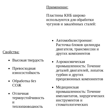
Применение:
Пластины КНБ широко
используются для обработки
чугунов и закалённых сталей:
Автомобилестроение:
Расточка блоков цилиндра
двигателя, трансмиссии и
Свойства:
других компонентов
Высокая твердость
Аэрокосмическая
промышленность: Точение
Превосходная
деталей двигателей, лопаток
износостойкость
турбин и других
прецизионных компонентов
Обработка без
СОЖ
Медицинская
промышленность: Точение
Отличная
имплантатов, хирургических
термоустойчивость
инструментов и
и
стоматологических
теплопроводность