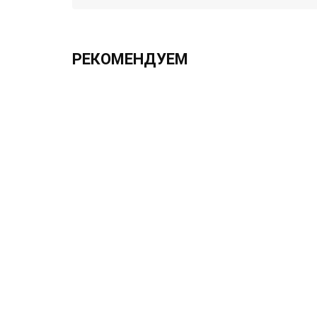
РЕКОМЕНДУЕМ
ХИТ!!!
2.0х330 h6 UF12
1 525.00 ₽
Без НДС: 1 250.00 ₽