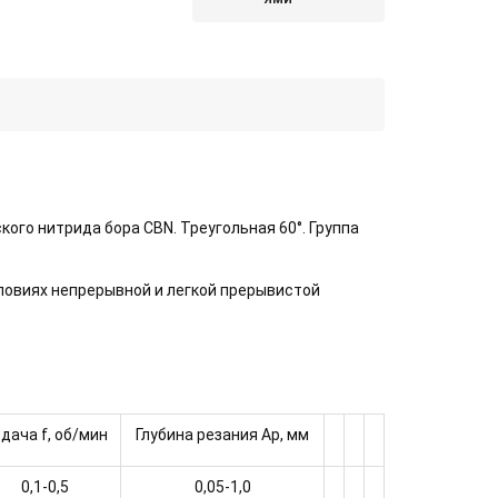
го нитрида бора CBN. Треугольная 60°. Группа
ловиях непрерывной и легкой прерывистой
дача f, об/мин
Глубина резания Ap, мм
0,1-0,5
0,05-1,0