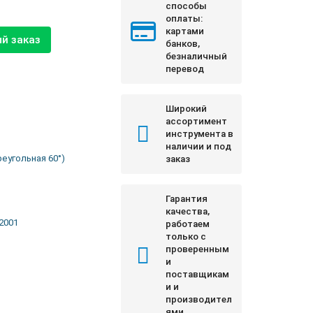
способы
оплаты:
картами
й заказ
банков,
безналичный
перевод
Широкий
ассортимент
инструмента в
наличии и под
реугольная 60°)
заказ
Гарантия
качества,
2001
работаем
только с
проверенным
и
поставщикам
и и
производител
ями