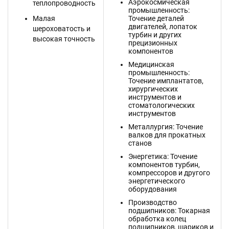
Аэрокосмическая
теплопроводность
промышленность:
Малая
Точение деталей
двигателей, лопаток
шероховатость и
турбин и других
высокая точность
прецизионных
компонентов
Медицинская
промышленность:
Точение имплантатов,
хирургических
инструментов и
стоматологических
инструментов
Металлургия: Точение
валков для прокатных
станов
Энергетика: Точение
компонентов турбин,
компрессоров и другого
энергетического
оборудования
Производство
подшипников: Токарная
обработка колец
подшипников, шариков и