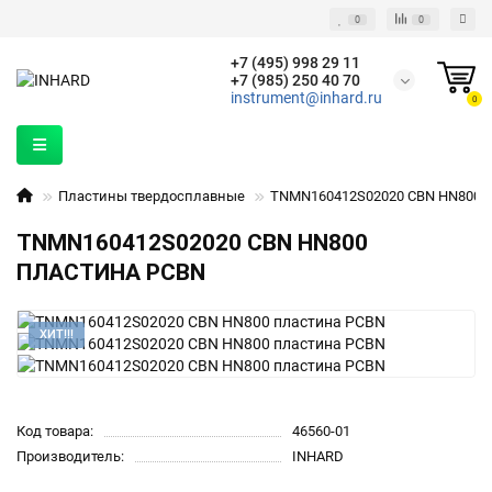
0
0
+7 (495) 998 29 11
+7 (985) 250 40 70
instrument@inhard.ru
0
Пластины твердосплавные
TNMN160412S02020 CBN HN800
TNMN160412S02020 CBN HN800
ПЛАСТИНА PCBN
ХИТ!!!
Код товара:
46560-01
Производитель:
INHARD