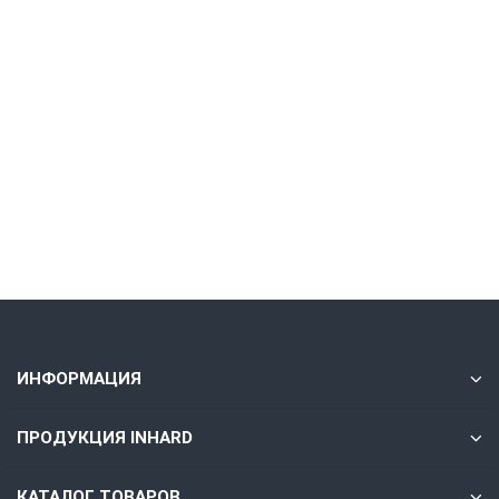
VNMG160408-MA VP15TF
518.50 ₽
Без НДС: 425.00 ₽
В корзину
Быстрый заказ
ИНФОРМАЦИЯ
ПРОДУКЦИЯ INHARD
КАТАЛОГ ТОВАРОВ