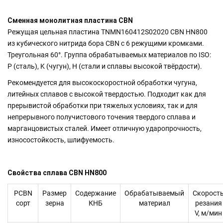
Сменная монолитная пластина CBN
Режущая цельная пластина TNMN160412S02020 CBN HN800
из кубического нитрида бора CBN с 6 режущими кромками.
Треугольная 60°. Группа обрабатываемых материалов по ISO:
P (сталь), K (чугун), H (стали и сплавы высокой твёрдости).
Рекомендуется для высокоскоростной обработки чугуна,
литейных сплавов с высокой твердостью. Подходит как для
прерывистой обработки при тяжелых условиях, так и для
непрерывного получистового точения твердого сплава и
марганцовистых сталей. Имеет отличную ударопрочность,
износостойкость, шлифуемость.
Свойства сплава CBN HN800
PCBN
Размер
Содержание
Обрабатываемый
Скорост
сорт
зерна
КНБ
материал
резания
V, м/мин