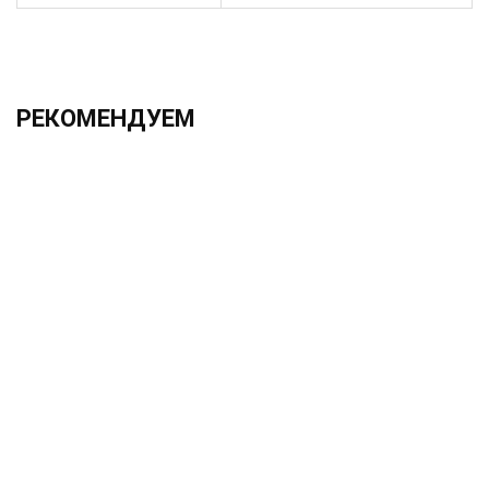
РЕКОМЕНДУЕМ
ХИТ!!!
2.0х330 h6 UF12
1 525.00 ₽
Без НДС: 1 250.00 ₽
В корзину
Быстрый заказ