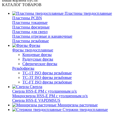
Ваша корзина пуста!
КАТАЛОГ ТОВАРОВ
Пластины твердосплавные
Пластины PCBN
Пластины токарные
Пластины фрезерные
Пластины для сверл
Пластины отрезные и канавочные
Пластины резьбовые
Фрезы
Фрезы твердосплавные
Концевые фрезы
Радиусные фрезы
Сферические фрезы
Резьбофрезы
TC-1T ISO фрезы резьбовые
TC-3T ISO фрезы резьбовые
TC-FT ISO фрезы резьбовые
Сверла
Cверла HSS-E PM c утолщенным ц/х
Микросверла HSS-E PM c утолщенным ц/х
Сверла HSS-E VAPDMSUS
Минирезцы расточные
Cтержни твердосплавные