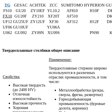
TG
GESAC
ACHTEK
ZCC
SUMITOMO
HYPERION
GU
FS10
GU20
ZY10EF
YL10.2
AF810
H10F
D
FX10
GU20F
ZY210
XF20T
AF510
DK
UF12
GU25UF
ZY12UF
XF30
AF312
H12F
DK
UF06
GU10UF
YU06A
U062
GU092
ZY09N
XU09S
PN90
K
Твердосплавные столбики общее описание
Применение:
Твердосплавные стержни широко
используются в различных
Свойства:
отраслях промышленности, в том
числе:
Высокая твердость
(до 2400 HV)
Металлообработка (резцы,
Отличная
сверла, фрезы, развертки)
износостойкость
Горнодобывающая
Высокая прочность
промышленность (буровые
Хорошая
долота, коронки)