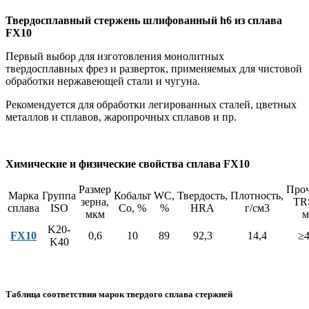
Твердосплавный стержень шлифованный h6 из сплава
FX10
Первый выбор для изготовления монолитных
твердосплавных фрез и разверток, применяемых для чистовой
обработки нержавеющей стали и чугуна.
Рекомендуется для обработки легированных сталей, цветных
металлов и сплавов, жаропрочных сплавов и пр.
Химические и физические свойства сплава FX10
Размер
Проч
Марка
Группа
Кобальт
WC,
Твердость,
Плотность,
зерна,
TR
сплава
ISO
Co, %
%
HRA
г/см3
мкм
м
K20-
FX10
0,6
10
89
92,3
14,4
≥4
K40
Таблица соответствия марок твердого сплава стержней