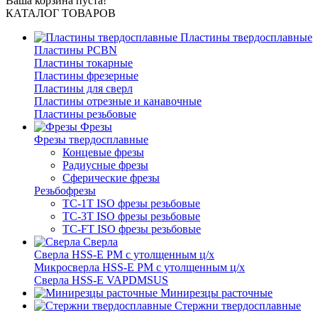
Ваша корзина пуста!
КАТАЛОГ ТОВАРОВ
Пластины твердосплавные
Пластины PCBN
Пластины токарные
Пластины фрезерные
Пластины для сверл
Пластины отрезные и канавочные
Пластины резьбовые
Фрезы
Фрезы твердосплавные
Концевые фрезы
Радиусные фрезы
Сферические фрезы
Резьбофрезы
TC-1T ISO фрезы резьбовые
TC-3T ISO фрезы резьбовые
TC-FT ISO фрезы резьбовые
Сверла
Cверла HSS-E PM c утолщенным ц/х
Микросверла HSS-E PM c утолщенным ц/х
Сверла HSS-E VAPDMSUS
Минирезцы расточные
Cтержни твердосплавные