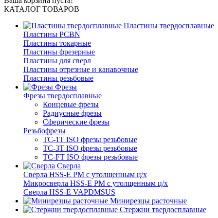
Ваша корзина пуста!
КАТАЛОГ ТОВАРОВ
Пластины твердосплавные
Пластины PCBN
Пластины токарные
Пластины фрезерные
Пластины для сверл
Пластины отрезные и канавочные
Пластины резьбовые
Фрезы
Фрезы твердосплавные
Концевые фрезы
Радиусные фрезы
Сферические фрезы
Резьбофрезы
TC-1T ISO фрезы резьбовые
TC-3T ISO фрезы резьбовые
TC-FT ISO фрезы резьбовые
Сверла
Cверла HSS-E PM c утолщенным ц/х
Микросверла HSS-E PM c утолщенным ц/х
Сверла HSS-E VAPDMSUS
Минирезцы расточные
Cтержни твердосплавные