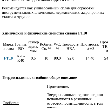
Рекомендуется как универсальный сплав для обработки
инструментальных штамповых, нержавеющих, жаропрочных
сталей и чугунов.
Химические и физические свойства сплава FT10
Размер
Проч
Марка
Группа
Кобальт
WC,
Твердость,
Плотность,
зерна,
TR
сплава
ISO
Co, %
%
HRA
г/см3
мкм
м
K20-
FT10
0,6
10
90,0
92,0
14,40
≥4
K40
Твердосплавные столбики общее описание
Применение:
Твердосплавные стержни широко
используются в различных
Свойства:
отраслях промышленности, в том
числе: