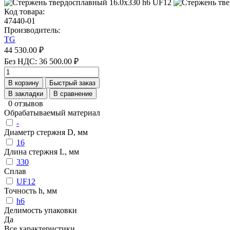
Код товара:
47440-01
Производитель:
TG
44 530.00 ₽
Без НДС: 36 500.00 ₽
В корзину
Быстрый заказ
В закладки
В сравнение
0 отзывов
Обрабатываемый материал
-
Диаметр стержня D, мм
16
Длина стержня L, мм
330
Сплав
UF12
Точность h, мм
h6
Делимость упаковки
Да
Все характеристики