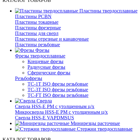
КАТАЛОГ ТОВАРОВ
Пластины твердосплавные
Пластины PCBN
Пластины токарные
Пластины фрезерные
Пластины для сверл
Пластины отрезные и канавочные
Пластины резьбовые
Фрезы
Фрезы твердосплавные
Концевые фрезы
Радиусные фрезы
Сферические фрезы
Резьбофрезы
TC-1T ISO фрезы резьбовые
TC-3T ISO фрезы резьбовые
TC-FT ISO фрезы резьбовые
Сверла
Cверла HSS-E PM c утолщенным ц/х
Микросверла HSS-E PM c утолщенным ц/х
Сверла HSS-E VAPDMSUS
Минирезцы расточные
Cтержни твердосплавные
КАТАЛОГ ТОВАРОВ