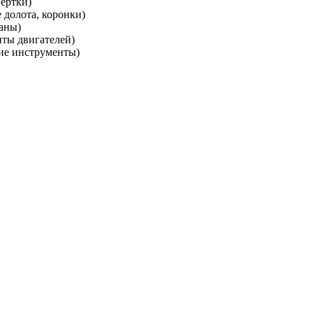
вертки)
долота, коронки)
аны)
ты двигателей)
ие инструменты)