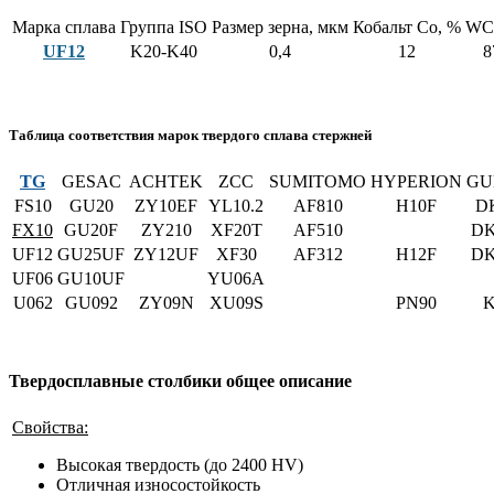
Марка сплава
Группа ISO
Размер зерна, мкм
Кобальт Co, %
WC
UF12
K20-K40
0,4
12
8
Таблица соответствия марок твердого сплава стержней
TG
GESAC
ACHTEK
ZCC
SUMITOMO
HYPERION
GU
FS10
GU20
ZY10EF
YL10.2
AF810
H10F
D
FX10
GU20F
ZY210
XF20T
AF510
DK
UF12
GU25UF
ZY12UF
XF30
AF312
H12F
DK
UF06
GU10UF
YU06A
U062
GU092
ZY09N
XU09S
PN90
K
Твердосплавные столбики общее описание
Свойства:
Высокая твердость (до 2400 HV)
Отличная износостойкость