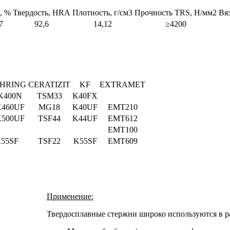
, %
Твердость, HRA
Плотность, г/см3
Прочность TRS, Н/мм2
Вя
7
92,6
14,12
≥4200
HRING
CERATIZIT
KF
EXTRAMET
K400N
TSM33
K40FX
460UF
MG18
K40UF
EMT210
500UF
TSF44
K44UF
EMT612
EMT100
55SF
TSF22
K55SF
EMT609
Применение:
Твердосплавные стержни широко используются в р